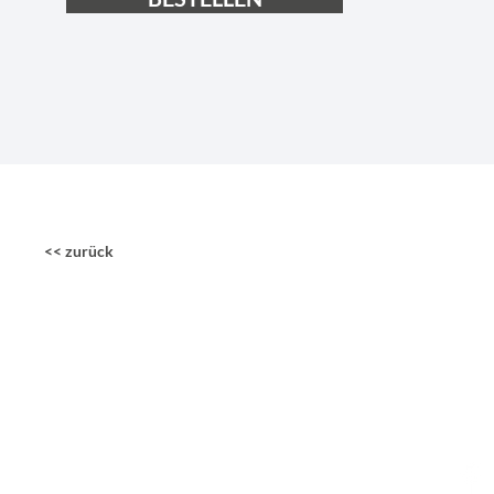
<< zurück
LEEZIGN - Ex
Eliza Haseney
Albrechtsgarten 9