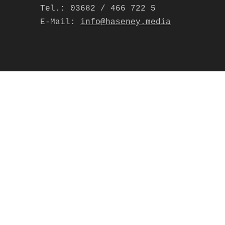
Tel.:
03682 / 466 722 5
E-Mail:
info@haseney.media